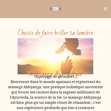
Choisis de faire briller ta lumière
Abhyanga Ayurvédique
Un voyage de réconfort…
Bienvenue dans le monde apaisant et régénérant du
massage Abhyanga, une pratique holistique ancestrale
qui trouve ses racines dans la sagesse millénaire de
l’Ayurveda, la science de la vie. Le massage Abhyanga
est bien plus qu’un simple rituel de relaxation ; c’est
une expérience profonde qui vise à restaurer