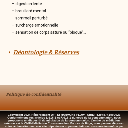
– digestion lente
– brouillard mental
– sommeil perturbé
– surcharge émotionnelle
– sensation de corps saturé ou “bloqué”…
Déontologie & Réserves
Politique de confidentialité
Copyrigbht 2024 Hébergement WP- EI HARMONY FLOW - SIRET 52948741500026
Conformément aux articles L.616-1 et R.616-1 du code de la consommation, nous
proposons un dispositif de médiation de la consommation. L’entité de médiation
retenue est la CNPM Médiation Consommation. En cas de litige, vous pouvez déposer
votre réclamation sur son site https://www.cnpm-mediation-consommation.eu/ ou par